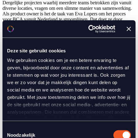
Dergelijke projecten waarbij meerdere teams betrokken zijn vanuit
diverse locaties, vragen om een slimme manier van samenwerking.
Als product owner is het de taak van Eva Lopers om het proces
voor BCA vanuit Nederland te stroomlijnen. Dat doet ze door
duidelijk te communiceren, te prioriteren en samen met het team
gestructureerd wijzigingen door te voeren.
Prioriteiten bepalen
Deze site gebruikt cookies
In overleg met BCA bepaalt Eva welke verbeteringen binnen het
platform prioriteit krijgen. Welke actiepunten pakken we wel en niet
We gebruiken cookies om je een betere ervaring te
op en in welke volgorde en vorm? Zijn belangrijke stakeholders het
geven, bijvoorbeeld door onze content en advertenties af
eens met de voorgestelde wijzigingen? DevRepublic inventariseert,
te stemmen op wat voor jou interessant is. Ook zorgen
stemt af, verduidelijkt én vertaalt de wensen naar technische acties.
we er zo voor dat je makkelijk dingen kunt delen op
Agile werken door middel van scrum
social media en we analyseren hoe de website wordt
gebruikt. Met jouw toestemming delen we info over hoe jij
Eén van de eerste dingen die DevRepublic introduceerde, was
de site gebruikt met onze social media-, advertentie- en
scrum. Voor omvangrijke projecten is dit een effectieve methode om
wijzigingen op een gestructureerde manier door te voeren. Hiermee
analysepartners. Die kunnen dat combineren met andere
maken we de wensen en aanvragen inzichtelijk en bepalen we
dingen die je met hen hebt gedeeld of die ze hebben
welke wijzigingen er in de eerstvolgende sprint meegaan, welke we
verzameld terwijl je hun diensten gebruikte. Je kunt zelf
later oppakken of toch beter kunnen laten zitten.
Toestemmingsselectie
kiezen welke cookies je toestaat.
Noodzakelijk