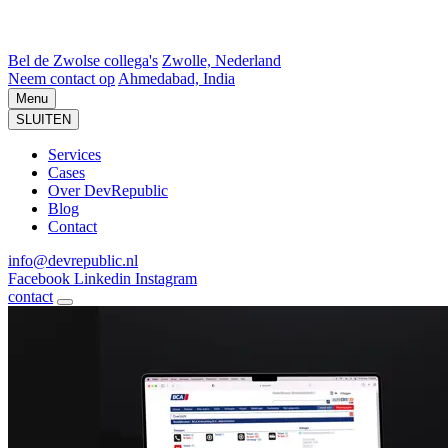
Bel de Zwolse collega's
Zwolle, Nederland
Neem contact op
Ahmedabad, India
Menu
SLUITEN
Services
Cases
Over DevRepublic
Blog
Contact
info@devrepublic.nl
Facebook
Linkedin
Instagram
contact