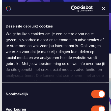
Deze site gebruikt cookies
We gebruiken cookies om je een betere ervaring te
geven, bijvoorbeeld door onze content en advertenties af
te stemmen op wat voor jou interessant is. Ook zorgen
we er zo voor dat je makkelijk dingen kunt delen op
social media en we analyseren hoe de website wordt
Best Practice: Welke database kies jij?
gebruikt. Met jouw toestemming delen we info over hoe jij
de site gebruikt met onze social media-, advertentie- en
27 juni 2025
analysepartners. Die kunnen dat combineren met andere
dingen die je met hen hebt gedeeld of die ze hebben
verzameld terwijl je hun diensten gebruikte. Je kunt zelf
Toestemmingsselectie
kiezen welke cookies je toestaat.
Noodzakelijk
Voorkeuren