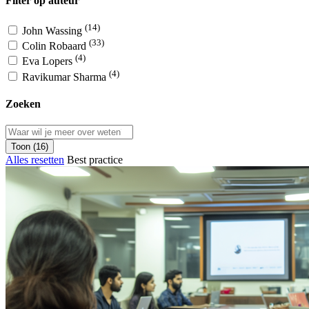
Filter op auteur
(14)
John Wassing
(33)
Colin Robaard
(4)
Eva Lopers
(4)
Ravikumar Sharma
Zoeken
Toon (16)
Alles resetten
Best practice