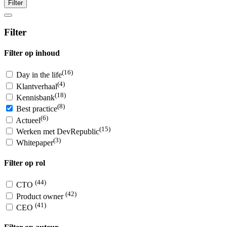
Filter
Filter
Filter op inhoud
(16)
Day in the life
(4)
Klantverhaal
(18)
Kennisbank
(8)
Best practice
(6)
Actueel
(15)
Werken met DevRepublic
(3)
Whitepaper
Filter op rol
(44)
CTO
(42)
Product owner
(41)
CEO