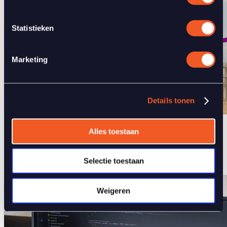
Statistieken
Marketing
Details tonen
Hoe bouw je een schaalbare IoT-oplossing zonder
Alles toestaan
processen te verstoren?
Selectie toestaan
2 mei 2025
Weigeren