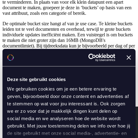
te verminderen. In plaats van voor elk klein datapunt een apart
document te maken, groepeer je deze in ‘buckets’ op basis van een
vast attribuut, zoals een categorie of bereik.
De optimale bucket size hangt af van je use case. Te kleine buckets
leiden tot te veel documenten en overhead, terwijl te grote buckets
individuele updates inefficiënt maken. Een vuistregel is om buckets
te maken die niet groter zijn dan 16MB (MongoDB's
documentlimiet). Bij tijdreeksdata kun je bijvoorbeeld per dag of per
uur bucketen, afhankelijk van je datavolume.
Op deze manier verminder je het aantal documenten dat MongoDB
moet verwerken, waardoor het schrijven én lezen sneller gaat. In
plaats van elke aankoop bijvoorbeeld in een apart document op te
slaan, zet je alle aankopen uit een categorie bij elkaar in één
Deze site gebruikt cookies
document.
We gebruiken cookies om je een betere ervaring te
geven, bijvoorbeeld door onze content en advertenties af
Voorbeeld voor
te stemmen op wat voor jou interessant is. Ook zorgen
we er zo voor dat je makkelijk dingen kunt delen op
social media en we analyseren hoe de website wordt
gebruikt. Met jouw toestemming delen we info over hoe jij
de site gebruikt met onze social media-, advertentie- en