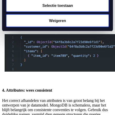
extended references updatet. Kies daarom velden die relatief statisch
Selectie toestaan
zijn of accepteer eventuele inconsistenties voor een bepaalde tijd.
Voorbeeld voor
Weigeren
4. Attributes: wees consistent
Het correct afhandelen van attributen is van groot belang bij het
ontwerpen van je datamodel. MongoDB is schemaless, maar het
blijft belangrijk om consistente conventies te volgen. Gebruik dus
duidelijke namen, vermijd diep geneste structuren die queries