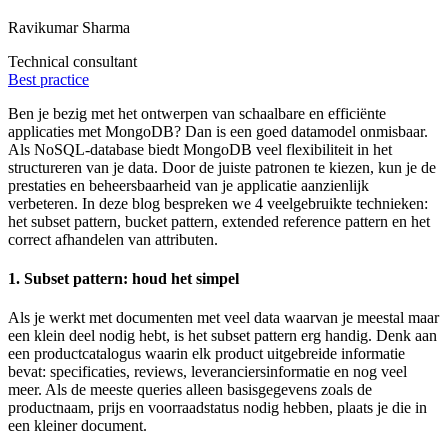
Ravikumar Sharma
Technical consultant
Best practice
Ben je bezig met het ontwerpen van schaalbare en efficiënte
applicaties met MongoDB? Dan is een goed datamodel onmisbaar.
Als NoSQL-database biedt MongoDB veel flexibiliteit in het
structureren van je data. Door de juiste patronen te kiezen, kun je de
prestaties en beheersbaarheid van je applicatie aanzienlijk
verbeteren. In deze blog bespreken we 4 veelgebruikte technieken:
het subset pattern, bucket pattern, extended reference pattern en het
correct afhandelen van attributen.
1. Subset pattern: houd het simpel
Als je werkt met documenten met veel data waarvan je meestal maar
een klein deel nodig hebt, is het subset pattern erg handig. Denk aan
een productcatalogus waarin elk product uitgebreide informatie
bevat: specificaties, reviews, leveranciersinformatie en nog veel
meer. Als de meeste queries alleen basisgegevens zoals de
productnaam, prijs en voorraadstatus nodig hebben, plaats je die in
een kleiner document.